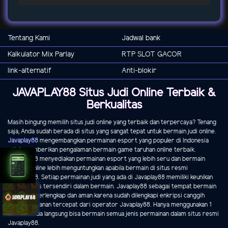
Tentang Kami
Jadwal bank
Kalkulator Mix Parlay
RTP SLOT GACOR
link-alternatif
Anti-blokir
JAVAPLAY88 Situs Judi Online Terbaik &
Berkualitas
Masih bingung memilih situs judi online yang terbaik dan terpercaya? Tenang
saja, Anda sudah berada di situs yang sangat tepat untuk bermain judi online.
Javaplay88
mengembangkan permainan esport yang populer di Indonesia
untuk memberikan pengalaman bermain game taruhan online terbaik.
Javaplay88 menyediakan permainan esport yang lebih seru dan bermain
taruhan online lebih menguntungkan apabila bermain di situs resmi
Javaplay88. Setiap permainan judi yang ada di Javaplay88 memiliki keunikan
serta grafis tersendiri dalam bermain. Javaplay88 sebagai tempat bermain
judi online terlengkap dan aman karena sudah dilengkapi enkripsi canggih
serta pelayanan tercepat dari operator Javaplay88. Hanya menggunakan 1
user ID Anda langsung bisa bermain semua jenis permainan dalam situs resmi
Javaplay88.