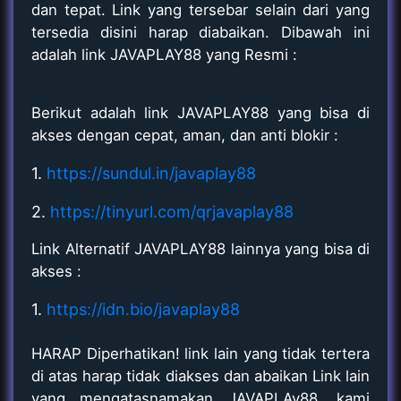
dan tepat. Link yang tersebar selain dari yang
tersedia disini harap diabaikan. Dibawah ini
adalah link
JAVAPLAY88
yang Resmi :
Berikut adalah link JAVAPLAY88 yang bisa di
akses dengan cepat, aman, dan anti blokir :
1.
https://sundul.in/javaplay88
2.
https://tinyurl.com/qrjavaplay88
Link Alternatif JAVAPLAY88 lainnya yang bisa di
akses :
1.
https://idn.bio/javaplay88
HARAP Diperhatikan! link lain yang tidak tertera
di atas harap tidak diakses dan abaikan Link lain
yang mengatasnamakan JAVAPLAy88, kami